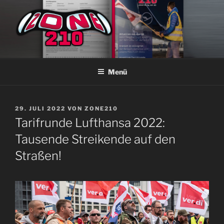
Zum
Inhalt
springen
ZONE210
Die ver.di Zeitschrift bei Lufthansa Technik Hamburg
Menü
VERÖFFENTLICHT
29. JULI 2022
VON
ZONE210
AM
Tarifrunde Lufthansa 2022:
Tausende Streikende auf den
Straßen!