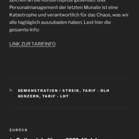
Personalmanagement der letzten Monate ist eine
Katastrophe und verantwortlich für das Chaos, was wir
alle tagtäglich auszubaden haben. Lest hier die
gesamte Info:
LINK ZUR TARIFINFO
KATEGORIEN
DEMONSTRATION / STREIK
,
TARIF - DLH
KONZERN
,
TARIF - LHT
Beitragsnavigation
Vorheriger
ZURÜCK
Beitrag