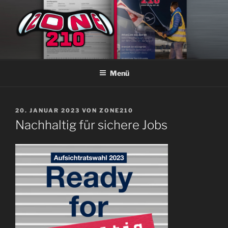
Zum
Inhalt
springen
ZONE210
Die ver.di Zeitschrift bei Lufthansa Technik Hamburg
Menü
VERÖFFENTLICHT
20. JANUAR 2023
VON
ZONE210
AM
Nachhaltig für sichere Jobs