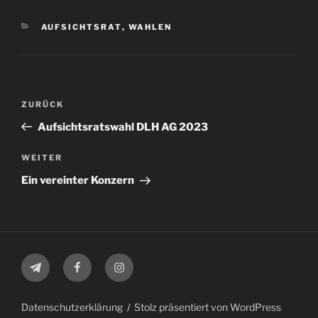
KATEGORIEN
AUFSICHTSRAT
,
WAHLEN
Beitragsnavigation
Vorheriger
ZURÜCK
Beitrag
Aufsichtsratswahl DLH AG 2023
Nächster
WEITER
Beitrag
Ein vereinter Konzern
Telegram
Facebook
Instagram
Datenschutzerklärung
Stolz präsentiert von WordPress