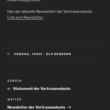
Liebe Kolleg:innen,
hier der aktuelle Newsletter der Vertrauensleute.
Link zum Newsletter
KATEGORIEN
CORONA
,
TARIF - DLH KONZERN
Beitragsnavigation
Vorheriger
ZURÜCK
Beitrag
Statement der Vertrauensleute
Nächster
WEITER
Beitrag
Newsletter der Vertrauensleute