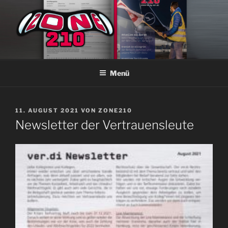
Zum
Inhalt
springen
ZONE210
Die ver.di Zeitschrift bei Lufthansa Technik Hamburg
Menü
VERÖFFENTLICHT
11. AUGUST 2021
VON
ZONE210
AM
Newsletter der Vertrauensleute