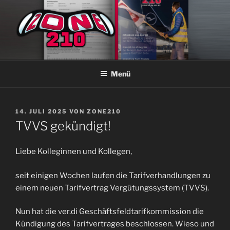
Zum
Inhalt
springen
ZONE210
Die ver.di Zeitschrift bei Lufthansa Technik Hamburg
Menü
VERÖFFENTLICHT
14. JULI 2025
VON
ZONE210
AM
TVVS gekündigt!
Liebe Kolleginnen und Kollegen,
seit einigen Wochen laufen die Tarifverhandlungen zu
einem neuen Tarifvertrag Vergütungssystem (TVVS).
Nun hat die ver.di Geschäftsfeldtarifkommission die
Kündigung des Tarifvertrages beschlossen. Wieso und