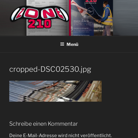
Zum
Inhalt
springen
ZONE210
Die ver.di Zeitschrift bei Lufthansa Technik Hamburg
Menü
cropped-DSC02530.jpg
Schreibe einen Kommentar
Deine E-Mail-Adresse wird nicht veröffentlicht.