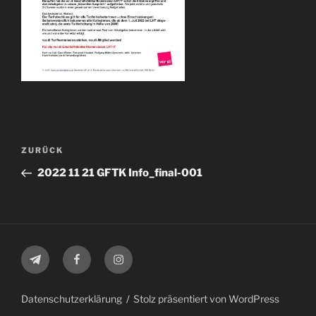
Beitragsnavigation
Vorheriger
ZURÜCK
Beitrag
2022 11 21 GFTK Info_final-001
Telegram
Facebook
Instagram
Datenschutzerklärung
Stolz präsentiert von WordPress