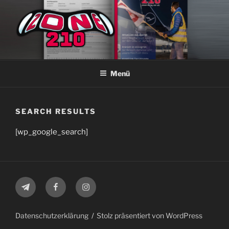
Zum
Inhalt
springen
ZONE210
Die ver.di Zeitschrift bei Lufthansa Technik Hamburg
Menü
SEARCH RESULTS
[wp_google_search]
Telegram
Facebook
Instagram
Datenschutzerklärung
Stolz präsentiert von WordPress