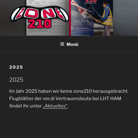
Zum
Inhalt
springen
ZONE210
Die ver.di Zeitschrift bei Lufthansa Technik Hamburg
Menü
2025
2025
Im Jahr 2025 haben wir keine zone210 herausgebracht.
Flugblätter der ver.di Vertrauensleute bei LHT HAM
findet ihr unter
„Aktuelles“
.